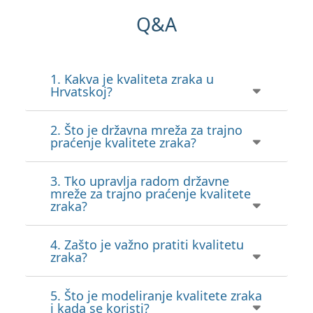
Q&A
1. Kakva je kvaliteta zraka u
Hrvatskoj?
2. Što je državna mreža za trajno
Na portalu
Kvaliteta zraka u Republici
praćenje kvalitete zraka?
Hrvatskoj
moguće je pratiti trenutno
stanje onečišćenja zraka za sve tvari u
3. Tko upravlja radom državne
Državnu mrežu za trajno praćenje
mreže za trajno praćenje kvalitete
zraku koje se prate u državnoj mreži za
zraka?
kvalitete zraka čine postaje za mjerenje
trajno praćenje kvalitete zraka i na
kvalitete zraka raspoređene po teritoriju
4. Zašto je važno pratiti kvalitetu
većini postaja iz lokalnih mreža te
DHMZ upravlja radom državne mreže za
Republike Hrvatske. Izbor lokacija
zraka?
pristupiti svim podacima i preuzeti ih.
trajno praćenje kvalitete zraka,
mjernih mjesta opseg i učestalost
Pri tome treba istaknuti da trenutni
osigurava izgradnju novih postaja u
5. Što je modeliranje kvalitete zraka
mjerenja određeni su na osnovi
Pravo na čisti zrak ustavno je pravo
i kada se koristi?